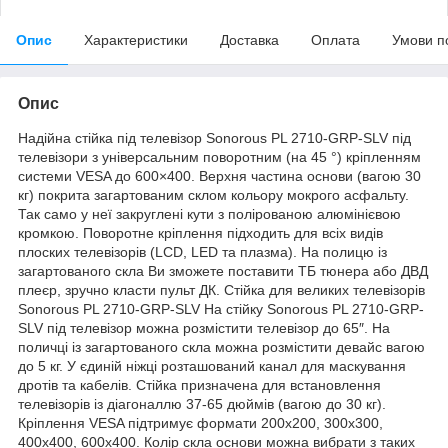
Опис
Характеристики
Доставка
Оплата
Умови п
Опис
Надійна стійка під телевізор Sonorous PL 2710-GRP-SLV під
телевізори з універсальним поворотним (на 45 °) кріпленням
системи VESA до 600×400. Верхня частина основи (вагою 30
кг) покрита загартованим склом кольору мокрого асфальту.
Так само у неї закруглені кути з полірованою алюмінієвою
кромкою. Поворотне кріплення підходить для всіх видів
плоских телевізорів (LCD, LED та плазма). На полицю із
загартованого скла Ви зможете поставити ТБ тюнера або ДВД
плеєр, зручно класти пульт ДК. Стійка для великих телевізорів
Sonorous PL 2710-GRP-SLV На стійку Sonorous PL 2710-GRP-
SLV під телевізор можна розмістити телевізор до 65″. На
поличці із загартованого скла можна розмістити девайс вагою
до 5 кг. У єдиній ніжці розташований канал для маскування
дротів та кабелів. Стійка призначена для встановлення
телевізорів із діагоналлю 37-65 дюймів (вагою до 30 кг).
Кріплення VESA підтримує формати 200х200, 300х300,
400х400, 600х400. Колір скла основи можна вибрати з таких