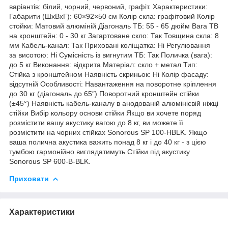
варіантів: білий, чорний, червоний, графіт. Характеристики:
Габарити (ШxВxГ): 60×92×50 см Колір скла: графітовий Колір
стойки: Матовий алюміній Діагональ ТБ: 55 - 65 дюйм Вага ТВ
на кронштейн: 0 - 30 кг Загартоване скло: Так Товщина скла: 8
мм Кабель-канал: Так Приховані коліщатка: Ні Регулювання
за висотою: Ні Сумісність із вигнутим ТБ: Так Поличка (вага):
до 5 кг Виконання: відкрита Матеріал: скло + метал Тип:
Стійка з кронштейном Наявність скриньок: Ні Колір фасаду:
відсутній Особливості: Навантаження на поворотне кріплення
до 30 кг (діагональ до 65″) Поворотний кронштейн стійки
(±45°) Наявність кабель-каналу в анодованій алюмінієвій ніжці
стійки Вибір кольору основи стійки Якщо ви хочете поряд
розмістити вашу акустику вагою до 8 кг, ви можете її
розмістити на чорних стійках Sonorous SP 100-HBLK. Якщо
ваша полична акустика важить понад 8 кг і до 40 кг - з цією
тумбою гармонійно виглядатимуть Стійки під акустику
Sonorous SP 600-B-BLK.
Приховати
Характеристики