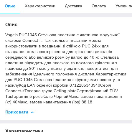
Опис
Характеристики
Доставка
Оплата
Умови п
Опис
Vogels PUC1045 Стельова пластина є частиною модульної
системи Connect-it. Такі стельові пластини можна
використовувати в поєднанні зі стійкою PUC 24xx для
складання стельового рішення для кріплення дисплеїв
середнього або великого розміру вагою до 40 кг. Стельова
пластина підходить для плоского та похилого кріплення з
нахилом до 90° і має унікальну здатність повертатися для
забезпечення ідеального положення дисплея.Характеристики
для PUC 1045 Стельова пластина з функціями повороту та
нахилуКод EAN окремої коробки 8712285343940Серія
Connect-itТоварна група Ceiling plateСертифікований TÜV
ТакГарантія 5 роківКолір ЧорнийМакс. вагове навантаження
(кг) 40Макс. вагове навантаження (lbs) 88.18
Приховати
Характеристики