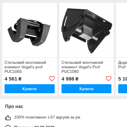
Стельовий монтажний
Стельовий монтажний
Дода
елемент Vogel's prof
елемент Vogel's Prof
Prof
PUC1065
PUC1080
4 561
4 998
5 1
₴
₴
Купити
Купити
Про нас
100% позитивних з 67 відгуків за рік