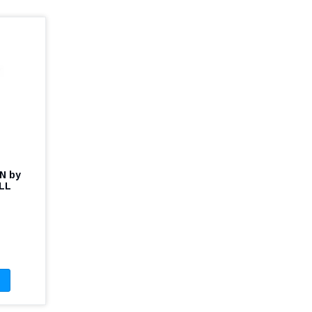
N by
LL