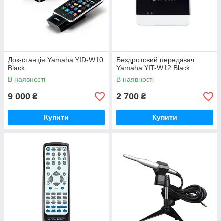
Док-станція Yamaha YID-W10
Бездротовий передавач
Black
Yamaha YIT-W12 Black
В наявності
В наявності
9 000
2 700
₴
₴
Купити
Купити