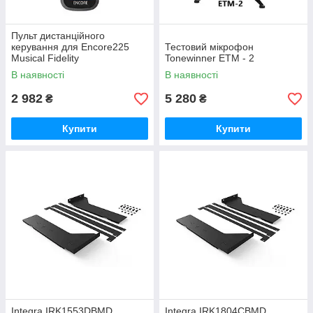
Пульт дистанційного
керування для Encore225
Тестовий мікрофон
Musical Fidelity
Tonewinner ETM - 2
В наявності
В наявності
2 982
5 280
₴
₴
Купити
Купити
Integra IRK1553DBMD
Integra IRK1804CBMD