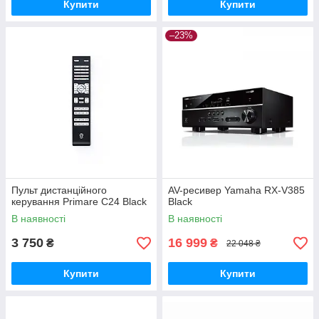
Купити
Купити
–23%
Пульт дистанційного
AV-ресивер Yamaha RX-V385
керування Primare C24 Black
Black
В наявності
В наявності
3 750
16 999
₴
₴
22 048 ₴
Купити
Купити