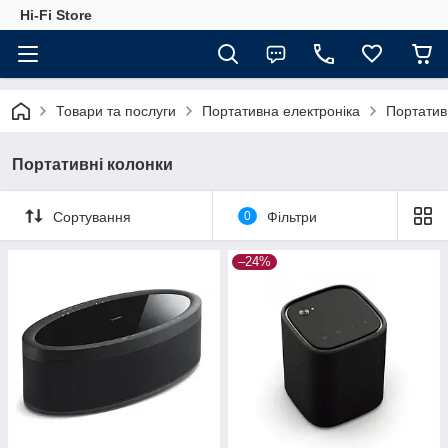
Hi-Fi Store
Товари та послуги
Портативна електроніка
Портатив
Портативні колонки
Сортування
0
Фільтри
–24%