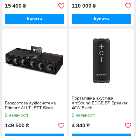
15 400
110 000
₴
₴
Купити
Купити
Портативна акустика
Бездротова аудіосистема
ArcSound EDGE BT Speaker
Primare ALLT.i.ETT Black
40W Black
В наявності
В наявності
149 500
4 840
₴
₴