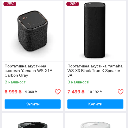
–25%
–26%
Портативна акустична
Портативна акустика Yamaha
система Yamaha WS-X1A
WS-X3 Black True X Speaker
Carbon Gray
3A
В наявності
В наявності
6 999
7 499
₴
₴
9 360 ₴
10 192 ₴
Купити
Купити