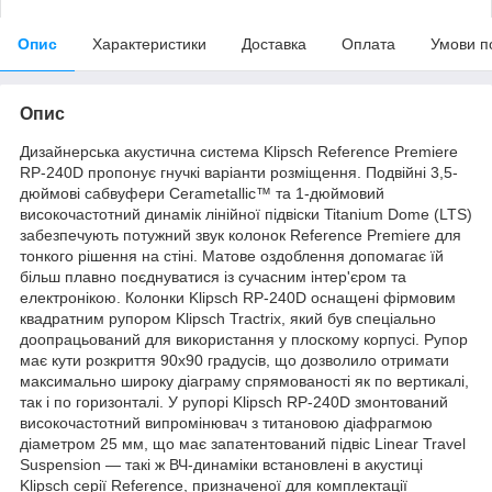
Опис
Характеристики
Доставка
Оплата
Умови п
Опис
Дизайнерська акустична система Klipsch Reference Premiere
RP-240D пропонує гнучкі варіанти розміщення. Подвійні 3,5-
дюймові сабвуфери Cerametallic™ та 1-дюймовий
високочастотний динамік лінійної підвіски Titanium Dome (LTS)
забезпечують потужний звук колонок Reference Premiere для
тонкого рішення на стіні. Матове оздоблення допомагає їй
більш плавно поєднуватися із сучасним інтер'єром та
електронікою. Колонки Klipsch RP-240D оснащені фірмовим
квадратним рупором Klipsch Tractrix, який був спеціально
доопрацьований для використання у плоскому корпусі. Рупор
має кути розкриття 90х90 градусів, що дозволило отримати
максимально широку діаграму спрямованості як по вертикалі,
так і по горизонталі. У рупорі Klipsch RP-240D змонтований
високочастотний випромінювач з титановою діафрагмою
діаметром 25 мм, що має запатентований підвіс Linear Travel
Suspension — такі ж ВЧ-динаміки встановлені в акустиці
Klipsch серії Reference, призначеної для комплектації