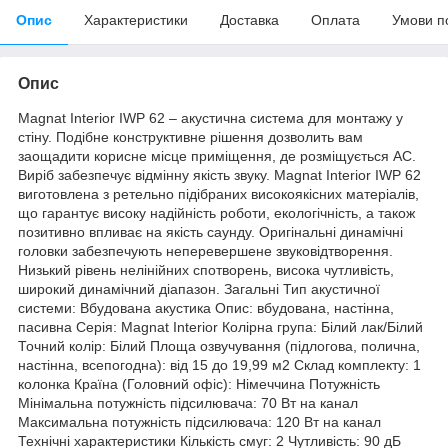
Опис
Характеристики
Доставка
Оплата
Умови п
Опис
Magnat Interior IWP 62 – акустична система для монтажу у
стіну. Подібне конструктивне рішення дозволить вам
заощадити корисне місце приміщення, де розміщується АС.
Виріб забезпечує відмінну якість звуку. Magnat Interior IWP 62
виготовлена з ретельно підібраних високоякісних матеріалів,
що гарантує високу надійність роботи, екологічність, а також
позитивно впливає на якість саунду. Оригінальні динамічні
головки забезпечують неперевершене звуковідтворення.
Низький рівень нелінійних спотворень, висока чутливість,
широкий динамічний діапазон. Загальні Тип акустичної
системи: Вбудована акустика Опис: вбудована, настінна,
пасивна Серія: Magnat Interior Колірна група: Білий лак/Білий
Точний колір: Білий Площа озвучування (підлогова, полична,
настінна, всепогодна): від 15 до 19,99 м2 Склад комплекту: 1
колонка Країна (Головний офіс): Німеччина Потужність
Мінімальна потужність підсилювача: 70 Вт на канал
Максимальна потужність підсилювача: 120 Вт на канал
Технічні характеристики Кількість смуг: 2 Чутливість: 90 дБ