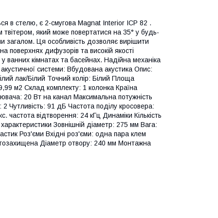
я в стелю, є 2-смугова Magnat Interior ICP 82 .
м твітером, який може повертатися на 35° у будь-
ми загалом. Ця особливість дозволяє вирішити
на поверхнях дифузорів та високій якості
 у ванних кімнатах та басейнах. Надійна механіка
 акустичної системи: Вбудована акустика Опис:
Білий лак/Білий Точний колір: Білий Площа
19,99 м2 Склад комплекту: 1 колонка Країна
лювача: 20 Вт на канал Максимальна потужність
: 2 Чутливість: 91 дБ Частота поділу кросовера:
кс. частота відтворення: 24 кГц Динаміки Кількість
і характеристики Зовнішній діаметр: 275 мм Вага:
ластик Роз'єми Вхідні роз'єми: одна пара клем
огозахищена Діаметр отвору: 240 мм Монтажна