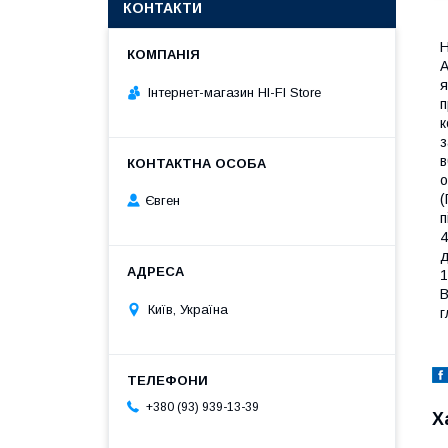
КОНТАКТИ
Н
А
я
Інтернет-магазин HI-FI Store
п
к
з
в
о
(
Євген
п
4
д
1
В
Київ, Україна
г
+380 (93) 939-13-39
Х