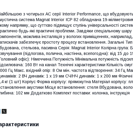
айбільшою з чотирьох АС серії Interior Performance, що вбудовуютьс
кустична система Magnat Interior ICP 82 обладнана 19-міліметрови
кому напрямку, що суттєво підвищує ступінь універсальності систе
рактично будь-які практичні проблеми. Завдяки спеціальному шару 
омпонентів, можлива інсталяція у вологих приміщеннях, наприклад,
атискачів забезпечує простоту процесу встановлення. Загальні Тип
будована, стельова, пасивна Серія: Magnat Interior Колірна група: 
звучування (підлогова, полична, настінна, всепогодна): від 15 до 
Головний офіс): Німеччина Потужність Мінімальна потужність підси
ідсилювача: 160 Вт на канал Технічні характеристики Кількість смуг
000 Гц Макс. вхідний опір: 8 Ом мін. частота відтворення: 34 Гц Ма
инаміків: 2 ВЧ динамік: 1 х 19 мм СЧ/НЧ динамік: 1 х 200 мм Фізичн
,4 кг (1 шт) Корпус Форма корпусу: прямокутна Матеріал корпусу: п
становлення акустики Місце встановлення: стеля Вбудована, вол
либина: 102 мм Додатково Комплект поставки: колонка, інструкція
арактеристики