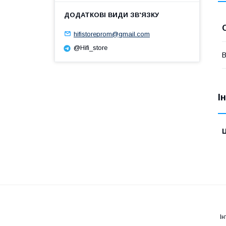
hifistoreprom@gmail.com
@Hifi_store
В
І
Ц