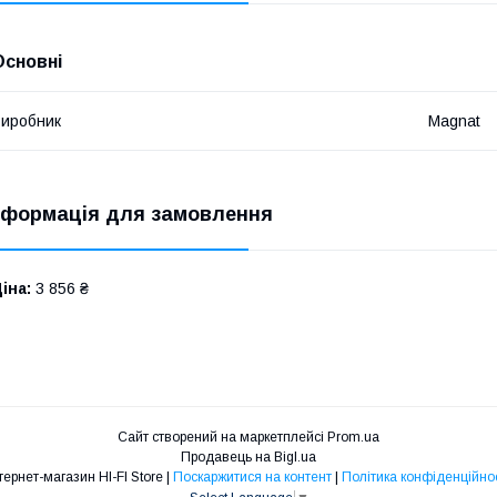
Основні
иробник
Magnat
нформація для замовлення
іна:
3 856 ₴
Сайт створений на маркетплейсі
Prom.ua
Продавець на Bigl.ua
Інтернет-магазин HI-FI Store |
Поскаржитися на контент
|
Політика конфіденційнос