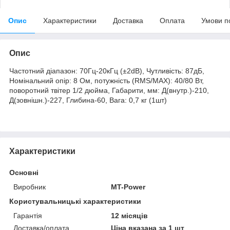
Опис
Характеристики
Доставка
Оплата
Умови п
Опис
Частотний діапазон: 70Гц-20кГц (±2dB), Чутливість: 87дБ,
Номінальний опір: 8 Ом, потужність (RMS/MAX): 40/80 Вт,
поворотний твітер 1/2 дюйма, Габарити, мм: Д(внутр.)-210,
Д(зовнішн.)-227, Глибина-60, Вага: 0,7 кг (1шт)
Характеристики
Основні
Виробник
MT-Power
Користувальницькі характеристики
Гарантія
12 місяців
Доставка/оплата
Ціна вказана за 1 шт