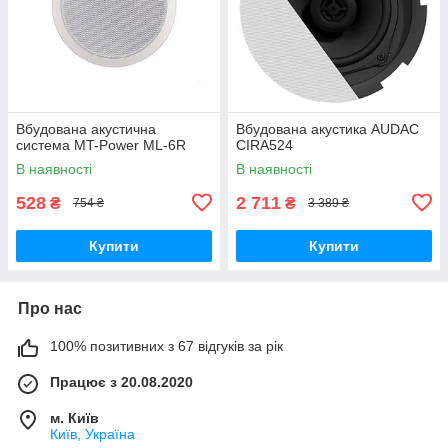
Вбудована акустична
Вбудована акустика AUDAC
система MT-Power ML-6R
CIRA524
В наявності
В наявності
528
2 711
₴
₴
754 ₴
3 389 ₴
Купити
Купити
Про нас
100% позитивних з 67 відгуків за рік
Працює з 20.08.2020
м. Київ
Київ, Україна