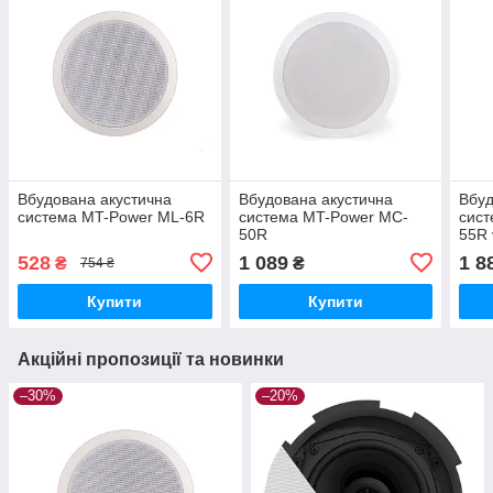
Вбудована акустична
Вбудована акустична
Вбуд
система MT-Power ML-6R
система MT-Power MC-
сис
50R
55R 
528
1 089
1 8
₴
₴
754 ₴
Купити
Купити
Акційні пропозиції та новинки
–30%
–20%