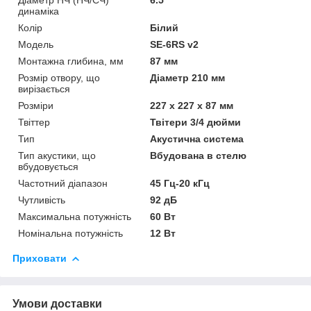
динаміка
Колір
Білий
Мoдель
SE-6RS v2
Монтажна глибина, мм
87 мм
Розмір отвору, що
Діаметр 210 мм
вирізається
Розміри
227 x 227 x 87 мм
Твіттер
Твітери 3/4 дюйми
Тип
Акустична система
Тип акустики, що
Вбудована в стелю
вбудовується
Частотний діапазон
45 Гц-20 кГц
Чутливість
92 дБ
Максимальна потужність
60 Вт
Номінальна потужність
12 Вт
Приховати
Умови доставки