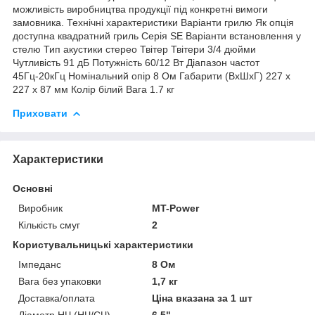
можливість виробництва продукції під конкретні вимоги
замовника. Технічні характеристики Варіанти грилю Як опція
доступна квадратний гриль Серія SE Варіанти встановлення у
стелю Тип акустики стерео Твітер Твітери 3/4 дюйми
Чутливість 91 дБ Потужність 60/12 Вт Діапазон частот
45Гц-20кГц Номінальний опір 8 Ом Габарити (ВхШхГ) 227 x
227 x 87 мм Колір білий Вага 1.7 кг
Приховати
Характеристики
Основні
Виробник
MT-Power
Кількість смуг
2
Користувальницькі характеристики
Імпеданс
8 Ом
Вага без упаковки
1,7 кг
Доставка/оплата
Ціна вказана за 1 шт
Діаметр НЧ (НЧ/СЧ)
6.5"