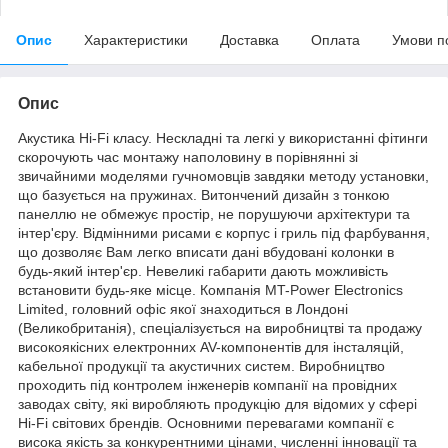
Опис
Характеристики
Доставка
Оплата
Умови п
Опис
Акустика Hi-Fi класу. Нескладні та легкі у використанні фітинги
скорочують час монтажу наполовину в порівнянні зі
звичайними моделями гучномовців завдяки методу установки,
що базується на пружинах. Витончений дизайн з тонкою
панеллю не обмежує простір, не порушуючи архітектури та
інтер'єру. Відмінними рисами є корпус і гриль під фарбування,
що дозволяє Вам легко вписати дані вбудовані колонки в
будь-який інтер'єр. Невеликі габарити дають можливість
встановити будь-яке місце. Компанія MT-Power Electronics
Limited, головний офіс якої знаходиться в Лондоні
(Великобританія), спеціалізується на виробництві та продажу
високоякісних електронних AV-компонентів для інсталяцій,
кабельної продукції та акустичних систем. Виробництво
проходить під контролем інженерів компанії на провідних
заводах світу, які виробляють продукцію для відомих у сфері
Hi-Fi світових брендів. Основними перевагами компанії є
висока якість за конкурентними цінами, численні інновації та