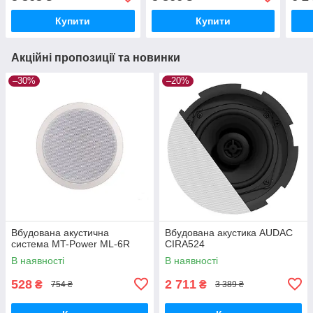
Купити
Купити
Акційні пропозиції та новинки
–30%
–20%
Вбудована акустична
Вбудована акустика AUDAC
система MT-Power ML-6R
CIRA524
В наявності
В наявності
528
2 711
₴
₴
754 ₴
3 389 ₴