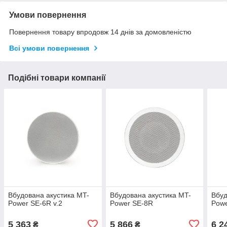
Умови повернення
Повернення товару впродовж 14 днів за домовленістю
Всі умови повернення
Подібні товари компанії
Вбудована акустика MT-
Вбудована акустика MT-
Вбуд
Power SE-6R v.2
Power SE-8R
Powe
5 363
5 866
6 2
₴
₴