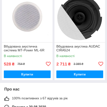
Вбудована акустична
Вбудована акустика AUDAC
система MT-Power ML-6R
CIRA524
В наявності
В наявності
528
2 711
₴
₴
754 ₴
3 389 ₴
Купити
Купити
Про нас
100% позитивних з 67 відгуків за рік
Працює з 20.08.2020