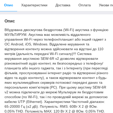
Опис
Характеристики
Доставка
Оплата
Умови п
Опис
Вбудована двосмугова бездротова (Wi-Fi) акустика з функцією
МУЛЬТИРУМ. Акустика має можливість віддаленого
управління Wi-Fi через телефон/планшет або інший гаджет з
ОС Android, iOS, Windows. Віддалене керування та
відтворення контенту можна здійснювати на відстані до 110
метрів (дальність передачі Wi-Fi сигналу)!!! Система
керування акустикою SEW-6R v2 дозволяє відтворювати
різноманітний аудіо контент, як безпосередньо з телефону/
планшета або іншого гаджета, так і з Інтернету (при перегляді
фільмів, прослуховуванні інтернет радіо та відтворенні різного
відео та аудіо контенту), а також відтворювати контент з будь-
яких мультимедійних серверів потокової передачі даних та
персональних комп'ютерів (PC). При цьому акустику SEW-6R
v2 можна підключати до мережі Мультирум як бездротовим
способом (по Wi-Fi), так і по проводовій мережі за допомогою
кабелю UTP (Ethernet). Характеристики Частотний діапазон:
65-20000 Гц (±2 дБ). Потужність: RMS: 60Вт X 2 @ 8Ом.
0,05% THD. Потужність MAX: 120 Вт X 2 @ 8Ом. 0,05% THD.