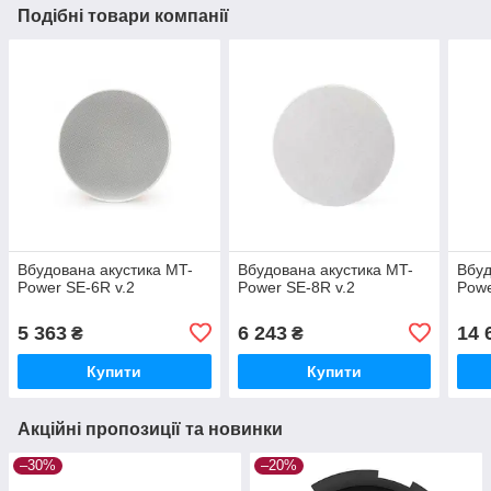
Подібні товари компанії
Вбудована акустика MT-
Вбудована акустика MT-
Вбуд
Power SE-6R v.2
Power SE-8R v.2
Powe
5 363
6 243
14 
₴
₴
Купити
Купити
Акційні пропозиції та новинки
–30%
–20%