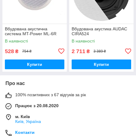
Вбудована акустична
Вбудована акустика AUDAC
система MT-Power ML-6R
CIRA524
В наявності
В наявності
528
2 711
₴
₴
754 ₴
3 389 ₴
Купити
Купити
Про нас
100% позитивних з 67 відгуків за рік
Працює з 20.08.2020
м. Київ
Київ, Україна
Контакти