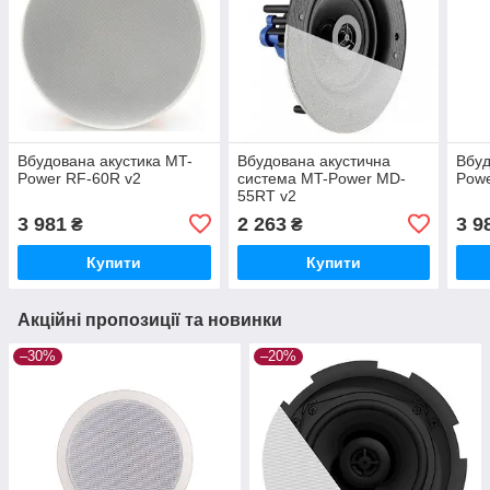
Вбудована акустика MT-
Вбудована акустична
Вбуд
Power RF-60R v2
система MT-Power MD-
Powe
55RT v2
(трансформаторна)
3 981
2 263
3 9
₴
₴
Купити
Купити
Акційні пропозиції та новинки
–30%
–20%