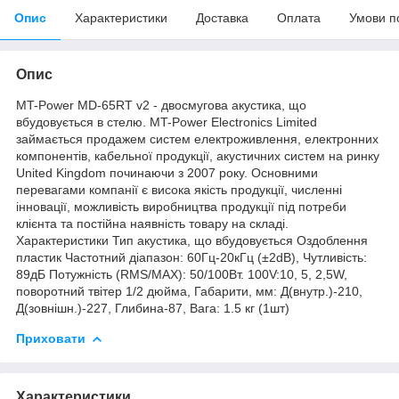
Опис
Характеристики
Доставка
Оплата
Умови п
Опис
MT-Power MD-65RT v2 - двосмугова акустика, що
вбудовується в стелю. MT-Power Electronics Limited
займається продажем систем електроживлення, електронних
компонентів, кабельної продукції, акустичних систем на ринку
United Kingdom починаючи з 2007 року. Основними
перевагами компанії є висока якість продукції, численні
інновації, можливість виробництва продукції під потреби
клієнта та постійна наявність товару на складі.
Характеристики Тип акустика, що вбудовується Оздоблення
пластик Частотний діапазон: 60Гц-20кГц (±2dB), Чутливість:
89дБ Потужність (RMS/MAX): 50/100Вт. 100V:10, 5, 2,5W,
поворотний твітер 1/2 дюйма, Габарити, мм: Д(внутр.)-210,
Д(зовнішн.)-227, Глибина-87, Вага: 1.5 кг (1шт)
Приховати
Характеристики