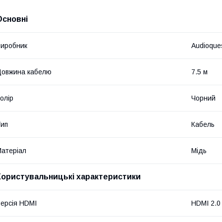
Основні
иробник
Audioque
овжина кабелю
7.5 м
олір
Чорний
ип
Кабель
атеріал
Мідь
Користувальницькі характеристики
ерсія HDMI
HDMI 2.0