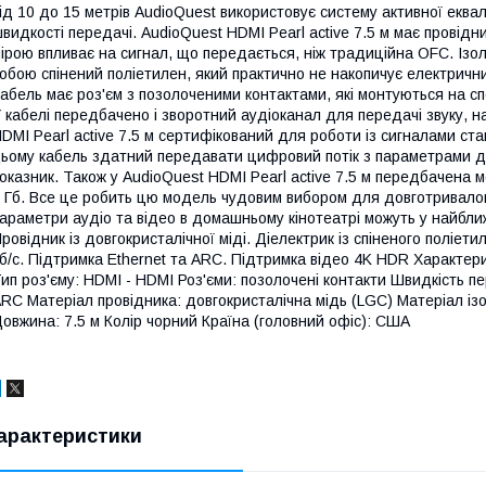
ід 10 до 15 метрів AudioQuest використовує систему активної еква
видкості передачі. AudioQuest HDMI Pearl active 7.5 м має провідн
ірою впливає на сигнал, що передається, ніж традиційна OFC. Ізоля
обою спінений поліетилен, який практично не накопичує електрични
абель має роз'єм з позолоченими контактами, які монтуються на с
 кабелі передбачено і зворотний аудіоканал для передачі звуку, н
DMI Pearl active 7.5 м сертифікований для роботи із сигналами ст
ьому кабель здатний передавати цифровий потік з параметрами до
оказник. Також у AudioQuest HDMI Pearl active 7.5 м передбачена 
 Гб. Все це робить цю модель чудовим вибором для довготривалог
араметри аудіо та відео в домашньому кінотеатрі можуть у найбли
ровідник із довгокристалічної міді. Діелектрик із спіненого поліет
б/с. Підтримка Ethernet та ARC. Підтримка відео 4K HDR Характер
ип роз'єму: HDMI - HDMI Роз'єми: позолочені контакти Швидкість пе
RC Матеріал провідника: довгокристалічна мідь (LGC) Матеріал ізо
овжина: 7.5 м Колір чорний Країна (головний офіс): США
арактеристики