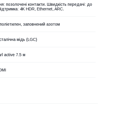
ня: позолочені контакти. Швидкість передачі: до
Підтримка: 4K HDR, Ethernet, ARC.
 поліетилен, заповнений азотом
сталічна мідь (LGC)
l active 7.5 м
DMI