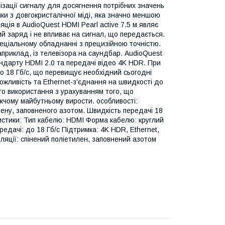
лізації сигналу для досягнення потрібних значень
ики з довгокристалічної міді, яка значно меншою
ція в AudioQuest HDMI Pearl active 7.5 м являє
й заряд і не впливає на сигнал, що передається.
пеціальному обладнанні з прецизійною точністю.
априклад, із телевізора на саундбар. AudioQuest
андарту HDMI 2.0 та передачі відео 4K HDR. При
 18 Гб/с, що перевищує необхідний сьогодні
можливість та Ethernet-з'єднання на швидкості до
о використання з урахуванням того, що
жчому майбутньому вирости. особливості:
илену, заповненого азотом. Швидкість передачі 18
истики: Тип кабелю: HDMI Форма кабелю: круглий
редачі: до 18 Гб/с Підтримка: 4K HDR, Ethernet,
ляції: спінений поліетилен, заповнений азотом