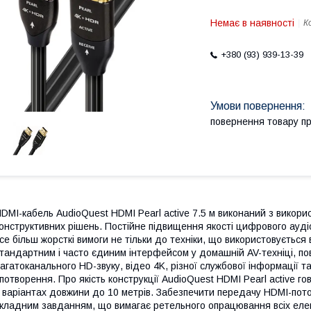
Немає в наявності
К
+380 (93) 939-13-39
повернення товару п
DMI-кабель AudioQuest HDMI Pearl active 7.5 м виконаний з викори
онструктивних рішень. Постійне підвищення якості цифрового ауді
се більш жорсткі вимоги не тільки до техніки, що використовується в
тандартним і часто єдиним інтерфейсом у домашній AV-техніці, п
агатоканального HD-звуку, відео 4K, різної службової інформації 
потворення. Про якість конструкції AudioQuest HDMI Pearl active г
 варіантах довжини до 10 метрів. Забезпечити передачу HDMI-поток
кладним завданням, що вимагає ретельного опрацювання всіх еле