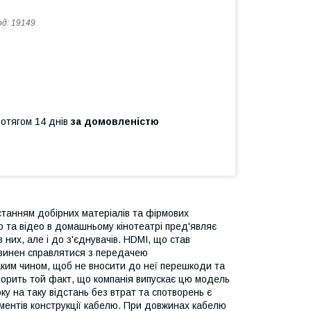
од:
19149
ротягом 14 днів
за домовленістю
станням добірних матеріалів та фірмових
о та відео в домашньому кінотеатрі пред'являє
 них, але і до з'єднувачів. HDMI, що став
овинен справлятися з передачею
таким чином, щоб не вносити до неї перешкоди та
оворить той факт, що компанія випускає цю модель
у на таку відстань без втрат та спотворень є
ментів конструкції кабелю. При довжинах кабелю