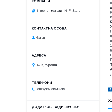
в
ш
Інтернет-магазин HI-FI Store
м
с
К
У
H
ц
Євген
п
1
п
П
Г
Т
Київ, Україна
A
Д
+380 (93) 939-13-39
Х