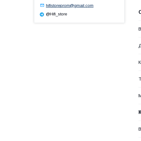
hifistoreprom@gmail.com
@Hifi_store
В
Д
К
Т
М
В