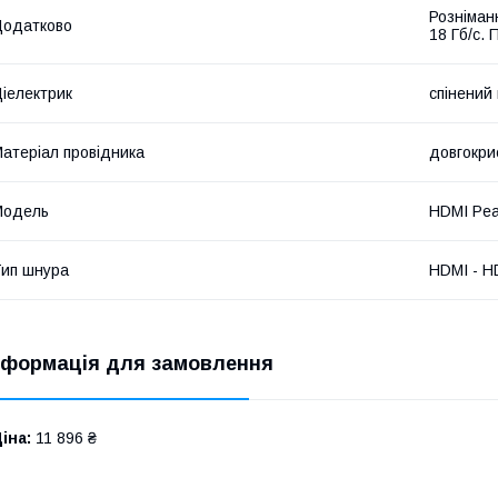
Розніман
Додатково
18 Гб/с. 
іелектрик
спінений
атеріал провідника
довгокри
Мoдель
HDMI Pear
ип шнура
HDMI - H
нформація для замовлення
іна:
11 896 ₴