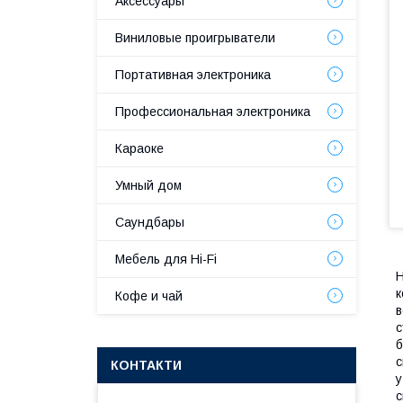
Аксессуары
Виниловые проигрыватели
Портативная электроника
Профессиональная электроника
Караоке
Умный дом
Саундбары
Мебель для Hi-Fi
H
к
Кофе и чай
в
с
б
с
КОНТАКТИ
у
с