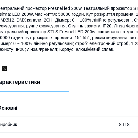
еатральний прожектор Fresnel led 200w Театральний прожектор ST
вітла: LED 200W. Час життя: 50000 годин. Кут розкриття променя: 1
MX512. DMX канали: 2CH. Діммер: 0 ~ 100% лінійно регульовані. Ст
окусування: ручне фокусування. Ступінь захисту: IP20. Лінза Френ
еатральний прожектор STLS Fresnel LED 200w; споживана потужніс
0000 годин; кут розкриття променя: 15°-55°; режим керування: авт
имер: 0 ~ 100% лінійно регульовані; строб: електронний строб, 1-2
ахисту: IP20; лінза Френеля; Корпус: алюмінієвий сплав.
арактеристики
Основні
иробник
STLS