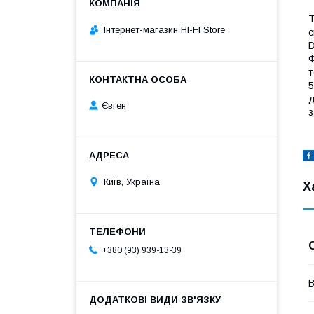
Т
Інтернет-магазин HI-FI Store
с
D
Ф
т
5
д
Євген
з
Київ, Україна
Х
+380 (93) 939-13-39
В