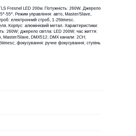
LS Fresnel LED 200w. Потужність: 260W. Джерело
5°-55°. Режим управління: авто, Master/Slave,
роб: електронний строб, 1-25timesc.
еля. Корпус: алюмінієвий метал. Характеристики:
ть: 260W; джерело світла: LED 200W; час життя:
о, Master/Slave, DMX512; DMX канали: 2CH;
5timesc; фокусування: ручне фокусування; ступінь