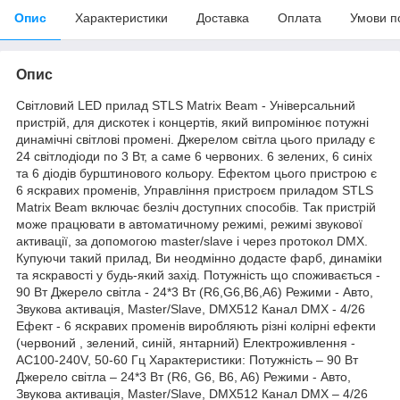
Опис
Характеристики
Доставка
Оплата
Умови п
Опис
Світловий LED прилад STLS Matrix Beam - Універсальний
пристрій, для дискотек і концертів, який випромінює потужні
динамічні світлові промені. Джерелом світла цього приладу є
24 світлодіоди по 3 Вт, а саме 6 червоних. 6 зелених, 6 синіх
та 6 діодів бурштинового кольору. Ефектом цього пристрою є
6 яскравих променів, Управління пристроєм приладом STLS
Matrix Beam включає безліч доступних способів. Так пристрій
може працювати в автоматичному режимі, режимі звукової
активації, за допомогою master/slave і через протокол DMX.
Купуючи такий прилад, Ви неодмінно додасте фарб, динаміки
та яскравості у будь-який захід. Потужність що споживається -
90 Вт Джерело світла - 24*3 Вт (R6,G6,B6,A6) Режими - Авто,
Звукова активація, Master/Slave, DMX512 Канал DMX - 4/26
Ефект - 6 яскравих променів виробляють різні колірні ефекти
(червоний , зелений, синій, янтарний) Електроживлення -
AC100-240V, 50-60 Гц Характеристики: Потужність – 90 Вт
Джерело світла – 24*3 Вт (R6, G6, B6, A6) Режими - Авто,
Звукова активація, Master/Slave, DMX512 Канал DMX – 4/26