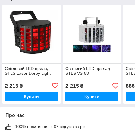
Світловий LED прилад
Світловий LED прилад
Світ
STLS Laser Derby Light
STLS VS-58
STL
2 215
2 215
886
₴
₴
Купити
Купити
Про нас
100% позитивних з 67 відгуків за рік