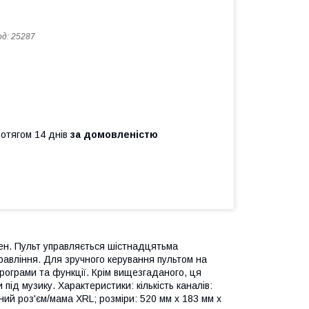
од:
25287
ротягом 14 днів
за домовленістю
цен. Пульт управляється шістнадцятьма
равління. Для зручного керування пультом на
рограми та функції. Крім вищезгаданого, ця
д музику. Характеристики: кількість каналів:
тний роз'єм/мама XRL; розміри: 520 мм х 183 мм х