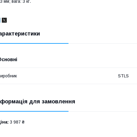
3 мм; вага: 3 кг.
арактеристики
Основні
иробник
STLS
нформація для замовлення
іна:
3 987 ₴