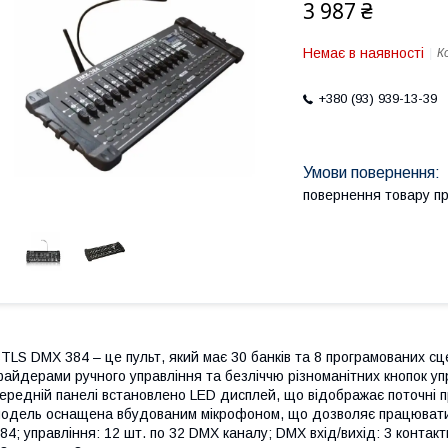
3 987 ₴
Немає в наявності
К
+380 (93) 939-13-39
повернення товару п
TLS DMX 384 – це пульт, який має 30 банків та 8 програмованих с
айдерами ручного управління та безліччю різноманітних кнопок уп
ередній панелі встановлено LED дисплей, що відображає поточні п
одель оснащена вбудованим мікрофоном, що дозволяє працювати пі
84; управління: 12 шт. по 32 DMX каналу; DMX вхід/вихід: 3 контак