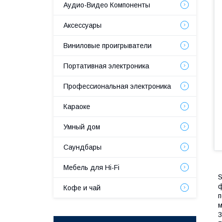
Аудио-Видео Компоненты
Аксессуары
Виниловые проигрыватели
Портативная электроника
Профессиональная электроника
Караоке
Умный дом
Саундбары
Мебель для Hi-Fi
S
ф
Кофе и чай
п
м
3