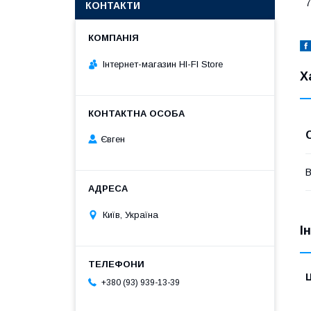
7
КОНТАКТИ
Інтернет-магазин HI-FI Store
Х
Євген
В
Київ, Україна
І
Ц
+380 (93) 939-13-39