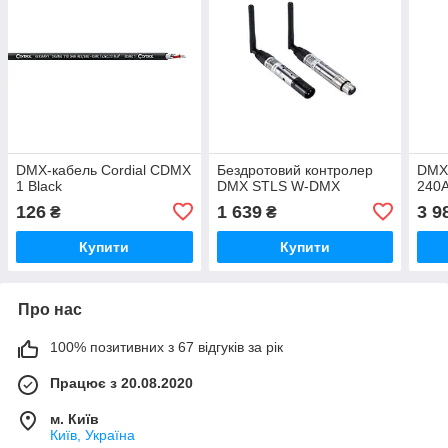
DMX-кабель Cordial CDMX
Бездротовий контролер
DMX
1 Black
DMX STLS W-DMX
240
126
1 639
3 9
₴
₴
Купити
Купити
Про нас
100% позитивних з 67 відгуків за рік
Працює з 20.08.2020
м. Київ
Київ, Україна