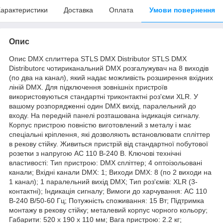
арактеристики
Доставка
Оплата
Умови повернення
Опис
Опис DMX сплиттера STLS DMX Distributor STLS DMX
Distributorє чотириканальний DMX розгалужувач на 8 виходів
(по два на канал), який надає можливість розширення вхідних
ліній DMX. Для підключення зовнішніх пристроїв
використовуються стандартні триконтактні роз'єми XLR. У
вашому розпорядженні один DMX вихід, паралельний до
входу. На передній панелі розташована індикація сигналу.
Корпус пристрою повністю виготовлений з металу і має
спеціальні кріплення, які дозволяють встановлювати спліттер
в рекову стійку. Живиться пристрій від стандартної побутової
розетки з напругою AC 110 В-240 В. Ключові технічні
властивості: Тип пристрою: DMX спліттер; 4 оптоізольовані
канали; Вхідні канали DMX: 1; Виходи DMX: 8 (по 2 виходи на
1 канал); 1 паралельний вихід DMX; Тип роз'ємів: XLR (3-
контактні); Індикація сигналу; Вимоги до харчування: AC 110
В-240 В/50-60 Гц; Потужність споживання: 15 Вт; Підтримка
монтажу в рекову стійку; металевий корпус чорного кольору;
Габарити: 520 х 190 х 110 мм; Вага пристрою: 2.2 кг;