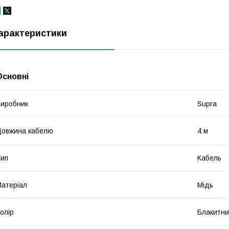
арактеристики
Основні
иробник
Supra
овжина кабелю
4 м
ип
Кабель
атеріал
Мідь
олір
Блакитн