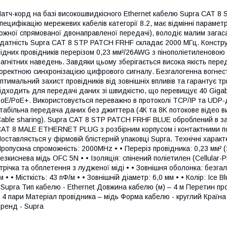
атч-корд на базі високошвидкісного Ethernet кабелю Supra CAT 
пецифікацію мережевих кабелів категорії 8.2, має відмінні парамет
ожної спрямованої двонаправленої передачі), володіє малим загас
датність Supra CAT 8 STP PATCH FRHF складає 2000 МГц. Констру
ідних провідників перерізом 0,23 мм²/26AWG з пінополіетиленовою
агнітних наведень. Завдяки цьому зберігається висока якість пере
оректною синхронізацією цифрового сигналу. Безгалогенна вогнес
птимальний захист провідників від зовнішніх впливів та гарантує т
ідходить для передачі даних зі швидкістю, що перевищує 40 Gigabit
oE/PoE+. Використовується переважно в протоколі TCP/IP та UDP-
табільна передача даних без джиттера (4К та 8K потокове відео вис
able sharing). Supra CAT 8 STP PATCH FRHF BLUE оброблений в з
AT 8 MALE ETHERNET PLUG з розбірним корпусом і контактними п
оставляється у фірмовій блістерній упаковці Supra. Технічні характ
ропускна спроможність: 2000MHz • • Переріз провідника: 0,23 мм² 
езкиснева мідь OFC 5N • • Ізоляція: спінений поліетилен (Cellular-
трічка та обплетення з лудженої міді • • Зовнішня оболонка: безгал
м • • Місткість: 43 пФ/м • • Зовнішній діаметр: 6,0 мм • • Колір: Ic
 Supra Тип кабелю - Ethernet Довжина кабелю (м) – 4 м Перетин прові
 4 пари Матеріал провідника – мідь Форма кабелю - круглий Країна
ренд - Supra