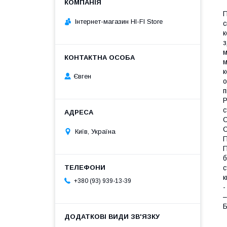
П
Інтернет-магазин HI-FI Store
с
к
з
м
м
к
Євген
о
п
P
с
C
C
Київ, Україна
П
П
б
с
к
+380 (93) 939-13-39
-
–
Б