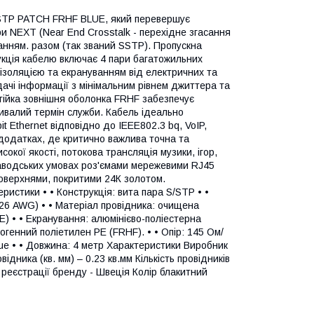
8 STP PATCH FRHF BLUE, який перевершує
ри NEXT (Near End Crosstalk - перехідне згасання
анням. разом (так званий SSTP). Пропускна
кція кабелю включає 4 пари багатожильних
 ізоляцією та екрануванням від електричних та
дачі інформації з мінімальним рівнем джиттера та
тійка зовнішня оболонка FRHF забезпечує
ривалий термін служби. Кабель ідеально
 Ethernet відповідно до IEEE802.3 bq, VoIP,
додатках, де критично важлива точна та
окої якості, потокова трансляція музики, ігор,
аводських умовах роз'ємами мережевими RJ45
оверхнями, покритими 24К золотом.
еристики • • Конструкція: вита пара S/STP • •
(26 AWG) • • Матеріал провідника: очищена
PE) • • Екранування: алюмінієво-поліестерна
огенний поліетилен PE (FRHF). • • Опір: 145 Ом/
e Blue • • Довжина: 4 метр Характеристики Виробник
дника (кв. мм) – 0.23 кв.мм Кількість провідників
 реєстрації бренду - Швеція Колір блакитний