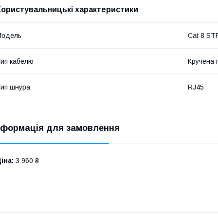
Користувальницькі характеристики
Мoдель
Cat 8 ST
ип кабелю
Кручена 
ип шнура
RJ45
нформація для замовлення
іна:
3 960 ₴