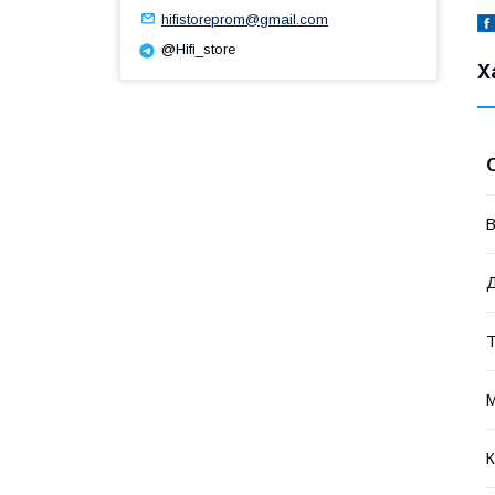
hifistoreprom@gmail.com
@Hifi_store
Х
В
Д
Т
М
К