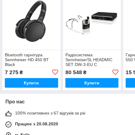
Bluetooth гарнітура
Радіосистема
Гарн
Sennheiser HD 450 BT
SennheiserSL HEADMIC
550 
Black
SET DW-3-EU C
7 275
80 548
15 
₴
₴
Купити
Купити
Про нас
100% позитивних з 67 відгуків за рік
Працює з 20.08.2020
м. Київ