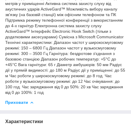
метрів у приміщенні Активна система захисту слуху від
акустичних ударів ActiveGard™ Можливість вибору каналу
зв'язку (на базовій станції) між офісним телефоном та ПК
Підтримка режиму телефонної конференції з використанням
до 4-х гарнітур Електронна система захисту слуху
ActiveGard™ Інтерфейс Electronic Hook Switch (тільки з
додатковими аксесуарами) Сумісна з Microsoft Communicator
Технічні характеристики: Діапазон частот у широкосмуговому
режимі: 150 – 6800 Гц Діапазон частот у вузькосмуговому
режимі: 300 – 3500 Гц Гарнітура: бездротове з'єднання з
базовою станцією Діапазон робочих температур: +5°C до
+45°C Вага гарнітури: 65 г Діаметр амбушюрів: 50 мм Радіус
дії у прямій видимості: до 180 м Радіус дії у приміщенні: до 55
м Час роботи у широкосмуговому режимі: до 8 год. Час
роботи у вузькосмуговому режимі: до 12 Час очікування: до
100 год. Час заряджання від 0 до 50%: 20 хв Час заряджання
від 0 до 100%: 1 год
Приховати
Характеристики