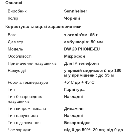
Основні
Виробник
Sennheiser
Колір
Чорний
Користувальницькі характеристики
Вага
з оголів'ям: 65 г
Діаметр
амбушюрів: 50 мм
Мoдель
DW 20 PHONE-EU
Особливості
Мікрофон
Призначення навушників
Для IP телефонії
Радіус дії
у прямій видимості: до 180
м у приміщенні: до 55 м
Робоча температура
+5°C до + 45°C
Тип
Гарнітура
Тип безпровідних
Накладні
навушників
Тип випромінювача
Динамічні
Тип навушників
Накладні
Тип підключення
Безпровідне
Час зарядки
від 0 до 50%: 20 хв; від 0 до