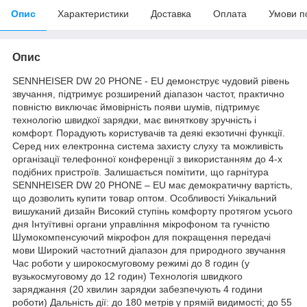
Опис
Характеристики
Доставка
Оплата
Умови п
Опис
SENNHEISER DW 20 PHONE - EU демонструє чудовий рівень
звучання, підтримує розширений діапазон частот, практично
повністю виключає ймовірність появи шумів, підтримує
технологію швидкої зарядки, має виняткову зручність і
комфорт. Порадують користувачів та деякі екзотичні функції.
Серед них електронна система захисту слуху та можливість
організації телефонної конференції з використанням до 4-х
подібних пристроїв. Залишається помітити, що гарнітура
SENNHEISER DW 20 PHONE – EU має демократичну вартість,
що дозволить купити товар оптом. Особливості Унікальний
вишуканий дизайн Високий ступінь комфорту протягом усього
дня Інтуїтивні органи управління мікрофоном та гучністю
Шумокомпенсуючий мікрофон для покращення передачі
мови Широкий частотний діапазон для природного звучання
Час роботи у широкосмуговому режимі до 8 годин (у
вузькосмуговому до 12 годин) Технологія швидкого
заряджання (20 хвилин зарядки забезпечують 4 години
роботи) Дальність дії: до 180 метрів у прямій видимості; до 55