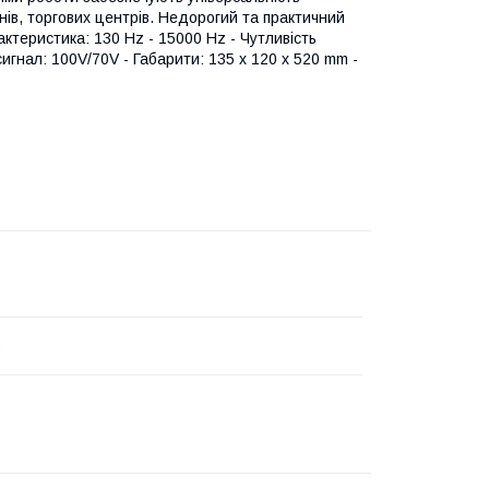
нів, торгових центрів. Недорогий та практичний
актеристика: 130 Hz - 15000 Hz - Чутливість
сигнал: 100V/70V - Габарити: 135 х 120 х 520 mm -
o