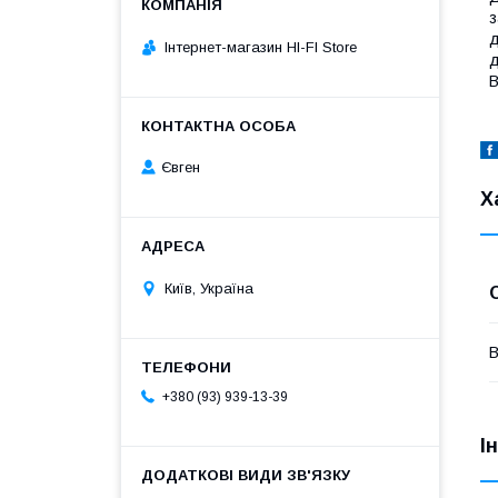
з
д
Інтернет-магазин HI-FI Store
д
В
Євген
Х
Київ, Україна
В
+380 (93) 939-13-39
І