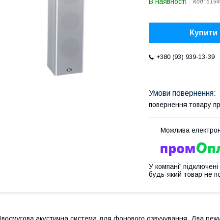
В наявності
Код:
5194
Купити
+380 (93) 939-13-39
повернення товару п
У компанії підключені
будь-який товар не п
восмугова акустична система для фонового озвучування. Два режи