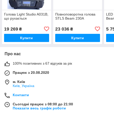
Голова Light Studio A031B,
Повноповоротна голова
LED 
що рухається
STLS Beam 230A
Bea
19 269
23 036
5 7
₴
₴
Купити
Купити
Про нас
100% позитивних з 67 відгуків за рік
Працює з 20.08.2020
м. Київ
Київ, Україна
Контакти
Сьогодні працює з 08:00 до 21:00
Показати весь графік роботи