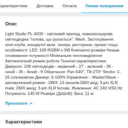
арактеристики
Доставка
Оплата
Умови повернення
Опис
Light Studio PL-A030 - світловий прилад, повнокольорова
світлодіодна "голова, що рухається", Wash. Застосування:
нічні клуби, концертні зали, театри, ресторани, прокат тощо.
особливості: LED: 108 RGBW х 3W Компактні розміри Низьке
споживання потужності Мінімальне тепловиділення
Автоматичний режим роботи Технічні характеристики:
Джерело: 108 світлодіодів - червоний - 27 - зелений - 36 -
синій - 36 - білий - 9 Обертання: Pan-540°, Tilt-270° Strobo: 1-
25 спалахів/сек Діммер: 0-100% Управління: - Master/Slave -
автоматичний режим - DMX: 13 каналів DMX вхід: 3-pin XLR
male; DMX вихід: 3-pin XLR female. Живлення: AC 240 V/50 Hz
Потужність: 140 W Розміри (ДхШхВ): Вага: 11 кг.
Приховати
Характеристики