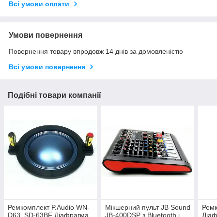
Всі умови оплати
Умови повернення
Повернення товару впродовж 14 днів за домовленістю
Всі умови повернення
Подібні товари компанії
Ремкомплект P.Audio WN-
Мікшерний пульт JB Sound
Ремк
D63, SD-63BF Діафрагма
JB-400DSP з Bluetooth і
Діаф