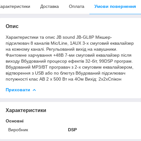
арактеристики
Доставка
Оплата
Умови повернення
Опис
Характеристики та опис JB sound JB-GL8P Мікшер-
підсилювач 8 каналів Mic/Line, 1AUX 3-х смуговий еквалайзер
на кожному каналі. Регульований вихід на навушники.
Фантомне харчування +48В 7-ми смуговий еквалайзер після
виходу Вбудований процесор ефектів 32-біт, 99DSP програм.
Вбудований MP3/BT програвач з 2-х смуговим еквалайзером,
відтворення з USB або по блютуз Вбудований підсилювач
потужності клас АВ 2 х 500 Вт на 4Ом Вихід: 2х2хСпікон
Приховати
Характеристики
Основні
Виробник
DSP