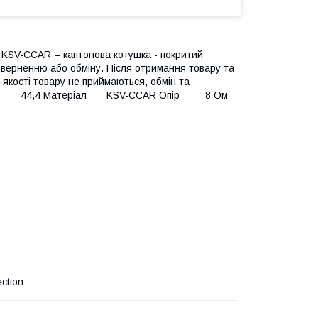
KSV-CCAR = каптонова котушка - покритий
поверненню або обміну. Після отримання товару та
до якості товару не приймаються, обмін та
и (мм) 44,4 Матеріал KSV-CCAR Опір 8 Ом
ction