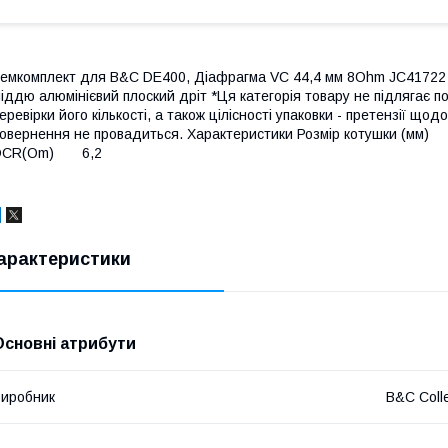
емкомплект для B&C DE400, Діафрагма VC 44,4 мм 8Ohm JC41722 
іддю алюмінієвий плоский дріт *Ця категорія товару не підлягає 
еревірки його кількості, а також цілісності упаковки - претензії що
повернення не провадиться. Характеристики Розмір котушк
DCR(Om) 6,2
арактеристики
Основні атрибути
иробник
B&C Colle