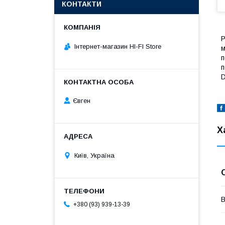
КОНТАКТИ
Р
Інтернет-магазин HI-FI Store
м
п
Євген
Х
Київ, Україна
В
+380 (93) 939-13-39