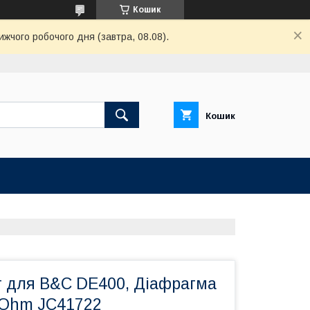
Кошик
ижчого робочого дня (завтра, 08.08).
Кошик
 для B&C DE400, Діафрагма
8Ohm JC41722