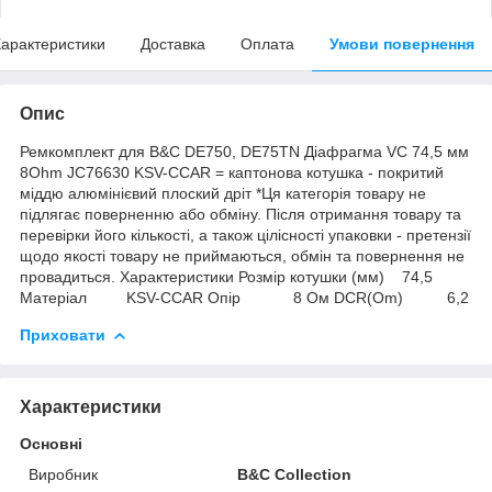
арактеристики
Доставка
Оплата
Умови повернення
Опис
Ремкомплект для B&C DE750, DE75TN Діафрагма VC 74,5 мм
8Ohm JC76630 KSV-CCAR = каптонова котушка - покритий
міддю алюмінієвий плоский дріт *Ця категорія товару не
підлягає поверненню або обміну. Після отримання товару та
перевірки його кількості, а також цілісності упаковки - претензії
щодо якості товару не приймаються, обмін та повернення не
провадиться. Характеристики Розмір котушки (мм) 74,5
Матеріал KSV-CCAR Опір 8 Ом DCR(Om) 6,2
Приховати
Характеристики
Основні
Виробник
B&C Collection