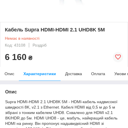
Кабель Supra HDMI-HDMI 2.1 UHD8K 5M
Немає в наявності
Код: 43108
Роздріб
6 160
₴
Опис
Характеристики
Доставка
Оплата
Умови 
Опис
Supra HDMI-HDMI 2.1 UHD8K 5M - HDMI-кабель надвисокої
швидкості 8K, v2.1 з Ethernet. Кабелі HDMI від 0,5 м до 5 м
зібрані з тонким кабелем UHD8. Схвалено для HDMI v2.1
8K/HDR до 5м. HDMI UHD8 - це, мабуть, найкращий кабель
HDMI на ринку. Він пропонує надшвидкісний HDMI зі