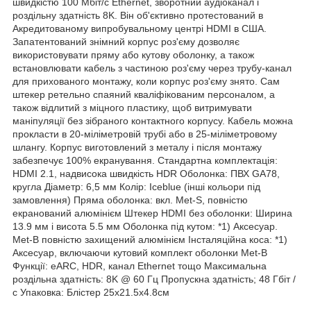
швидкістю 100 Мбіт/с Ethernet, зворотний аудіоканал і
роздільну здатність 8K. Він об'єктивно протестований в
Акредитованому випробувальному центрі HDMI в США.
Запатентований знімний корпус роз'єму дозволяє
використовувати пряму або кутову оболонку, а також
встановлювати кабель з частиною роз'єму через трубу-канал
для прихованого монтажу, коли корпус роз'єму знято. Сам
штекер ретельно спаяний кваліфікованим персоналом, а
також відлитий з міцного пластику, щоб витримувати
маніпуляції без зібраного контактного корпусу. Кабель можна
прокласти в 20-міліметровій трубі або в 25-міліметровому
шлангу. Корпус виготовлений з металу і після монтажу
забезпечує 100% екранування. Стандартна комплектація:
HDMI 2.1, надвисока швидкість HDR Оболонка: ПВХ GA78,
кругла Діаметр: 6,5 мм Колір: Iceblue (інші кольори під
замовлення) Пряма оболонка: вкл. Met-S, повністю
екранований алюмінієм Штекер HDMI без оболонки: Ширина
13.9 мм і висота 5.5 мм Оболонка під кутом: *1) Аксесуар.
Met-B повністю захищений алюмінієм Інсталяційна коса: *1)
Аксесуар, включаючи кутовий комплект оболонки Met-B
Функції: eARC, HDR, канал Ethernet тощо Максимальна
роздільна здатність: 8K @ 60 Гц Пропускна здатність; 48 Гбіт /
с Упаковка: Блістер 25x21.5x4.8см