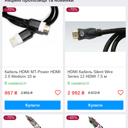
Акційні пропозиції та новинки
–70%
–70%
Кабель HDMI MT-Power HDMI
HDMI Кабель Silent Wire
2.0 Medium 10 м
Series 12 HDMI 7,5 м
В наявності
В наявності
867
2 992
₴
₴
2 891 ₴
9 972 ₴
Купити
Купити
–70%
–65%