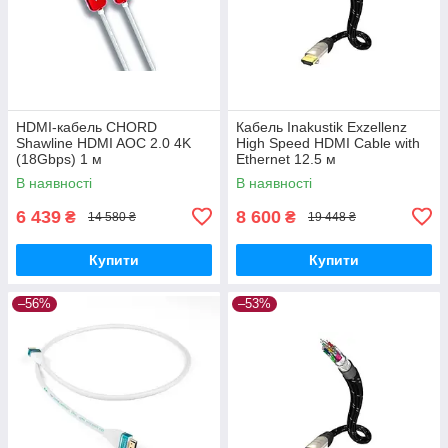
HDMI-кабель CHORD
Кабель Inakustik Exzellenz
Shawline HDMI AOC 2.0 4K
High Speed HDMI Cable with
(18Gbps) 1 м
Ethernet 12.5 м
В наявності
В наявності
6 439
8 600
₴
₴
14 580 ₴
19 448 ₴
Купити
Купити
–56%
–53%