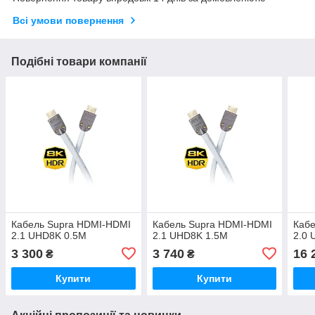
Всі умови повернення
Подібні товари компанії
Кабель Supra HDMI-HDMI
Кабель Supra HDMI-HDMI
Каб
2.1 UHD8K 0.5M
2.1 UHD8K 1.5M
2.0
3 300
3 740
16 
₴
₴
Купити
Купити