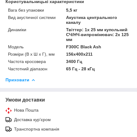
Користувальницькі характеристики
Вага без упаковки
5,5 кг
Вид акустичної системи
Акустика центрального
каналу
Динаміки
Твіттер: 1x 25 мм купольний
СЧ/НЧ-випромінювач: 2x 125
мм
Мoдель
F300C Black Ash
Розміри (В x Ш x Г), мм
156x400x211
Частота кросовера
3400 Гц
Частотний діапазон
65 Гц - 28 кГц
Приховати
Умови доставки
Нова Пошта
Доставка кур'єром
Транспортна компанія