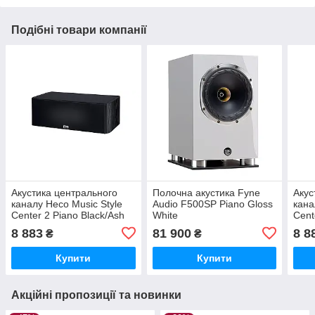
Подібні товари компанії
Акустика центрального
Полочна акустика Fyne
Акус
каналу Heco Music Style
Audio F500SP Piano Gloss
кана
Center 2 Piano Black/Ash
White
Cent
Black
Whit
8 883
81 900
8 8
₴
₴
Купити
Купити
Акційні пропозиції та новинки