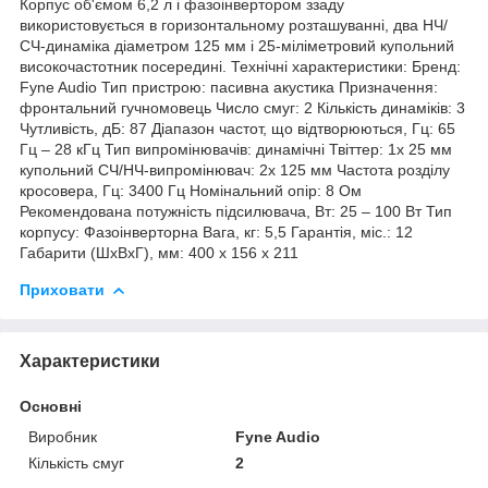
Корпус об'ємом 6,2 л і фазоінвертором ззаду
використовується в горизонтальному розташуванні, два НЧ/
СЧ-динаміка діаметром 125 мм і 25-міліметровий купольний
високочастотник посередині. Технічні характеристики: Бренд:
Fyne Audio Тип пристрою: пасивна акустика Призначення:
фронтальний гучномовець Число смуг: 2 Кількість динаміків: 3
Чутливість, дБ: 87 Діапазон частот, що відтворюються, Гц: 65
Гц – 28 кГц Тип випромінювачів: динамічні Твіттер: 1x 25 мм
купольний СЧ/НЧ-випромінювач: 2x 125 мм Частота розділу
кросовера, Гц: 3400 Гц Номінальний опір: 8 Ом
Рекомендована потужність підсилювача, Вт: 25 – 100 Вт Тип
корпусу: Фазоінверторна Вага, кг: 5,5 Гарантія, міс.: 12
Габарити (ШxВxГ), мм: 400 x 156 x 211
Приховати
Характеристики
Основні
Виробник
Fyne Audio
Кількість смуг
2