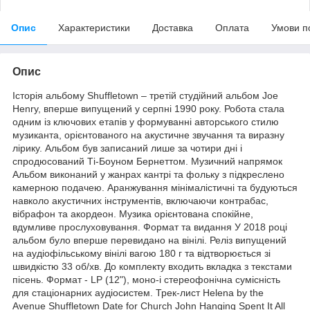
Опис
Характеристики
Доставка
Оплата
Умови п
Опис
Історія альбому Shuffletown – третій студійний альбом Joe
Henry, вперше випущений у серпні 1990 року. Робота стала
одним із ключових етапів у формуванні авторського стилю
музиканта, орієнтованого на акустичне звучання та виразну
лірику. Альбом був записаний лише за чотири дні і
спродюсований Ті-Боуном Бернеттом. Музичний напрямок
Альбом виконаний у жанрах кантрі та фольку з підкреслено
камерною подачею. Аранжування мінімалістичні та будуються
навколо акустичних інструментів, включаючи контрабас,
вібрафон та акордеон. Музика орієнтована спокійне,
вдумливе прослуховування. Формат та видання У 2018 році
альбом було вперше перевидано на вінілі. Реліз випущений
на аудіофільському вінілі вагою 180 г та відтворюється зі
швидкістю 33 об/хв. До комплекту входить вкладка з текстами
пісень. Формат - LP (12"), моно-і стереофонічна сумісність
для стаціонарних аудіосистем. Трек-лист Helena by the
Avenue Shuffletown Date for Church John Hanging Spent It All