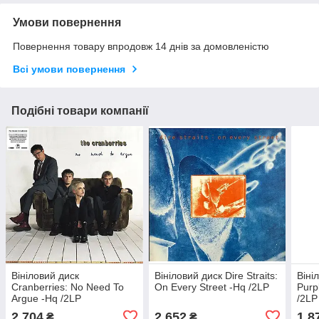
Умови повернення
Повернення товару впродовж 14 днів за домовленістю
Всі умови повернення
Подібні товари компанії
Вініловий диск
Вініловий диск Dire Straits:
Віні
Cranberries: No Need To
On Every Street -Hq /2LP
Purp
Argue -Hq /2LP
/2LP
2 704
2 652
1 8
₴
₴