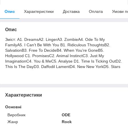
Опис
Характеристики
Доставка
Оплата
Умови п
Опис
Зміст: A1. DreamsA2. LingerA3. ZombieA4. Ode To My
FamilyA5. I Can't Be With You B1. Ridiculous ThoughtsB2.
SalvationB3. Free To DecideB4. When You're GoneB5.
Hollywood C1. PromisesC2. Animal InstinctC3. Just My
ImaginationC4. You & MeC5. Analyse D1. Time Is Ticking OutD2.
This Is The DayD3. Daffodil LamentD4. New New YorkD5. Stars
Характеристики
Основні
Виробник
ODE
Жанр
Rock