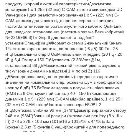
продукту і хороші акустичні характеристикиДвосмугова
конструкція1 x 1,25» (32 мм) C-CAM твітер з хвилеводом UD
Waveguide I для реалістичного звучання1 x 9» (229 мм) C-
CAM-динамік для чіткого відтворення середніх і низьких
частотЗапатентований роз'єм акустичного кабелю Quik-Link
для швидкого встановлення (патентна заявка Великобританії
№ 2216966.8)Tri-Grip II для легкої та надійної
установкиСпецифікаціяФормат системи 2-канальнийКанали
1Частотна характеристика, встановлена (-6 дБ) 30 Гц - 25
кГцНомінальний опір 8 ОмМінімальний імпеданс (20 Гц - 20
кГц) 6,4 Ом при 150 ГцЧутливість (2.83Vrms@1м,
встановлена) 88 дБМаксимальний піковий рівень звукового
тиску* (один динамік на відстані 1 м по осі Z) 116
дББезперервна вихідна потужність (середньоквадратичне
значення на номінальний опір, рожевий шум з коефіцієнтом
нахилу 6 дБ) 75 ВтРекомендована потужність підсилювача
(RMS на 8 Ом, музичний сигнал) 40 - 150 ВтКомплектація
динаміків 1 x 9« (229 мм) C-CAM міді-бас драйвер, 1 x 1.25»
(32 мм) C-CAM твітерЧастота кросовера НЧ/ВЧ: 2
кГцМонтажна глибина 99 мм (37/8")Діаметр вирізаного отвору
248 мм (93/4")Зовнішні розміри (включаючи решітку (В х Ш х
Г)) 278 x 278 x 103 мм (1015/16 x 1015/16 x 44/16)»Вага
(кожен) 2,5 кг (5 фунтів 8 унцій)Кронштейн для попереднього