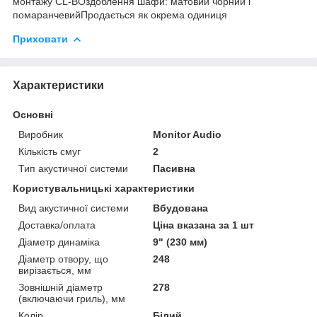
монтажу CL-BОздоблення шафи: матовий чорний і
помаранчевийПродається як окрема одиниця
Приховати
Характеристики
Основні
Виробник
Monitor Audio
Кількість смуг
2
Тип акустичної системи
Пасивна
Користувальницькі характеристики
Вид акустичної системи
Вбудована
Доставка/оплата
Ціна вказана за 1 шт
Діаметр динаміка
9" (230 мм)
Діаметр отвору, що
248
вирізається, мм
Зовнішній діаметр
278
(включаючи гриль), мм
Колір
Білий