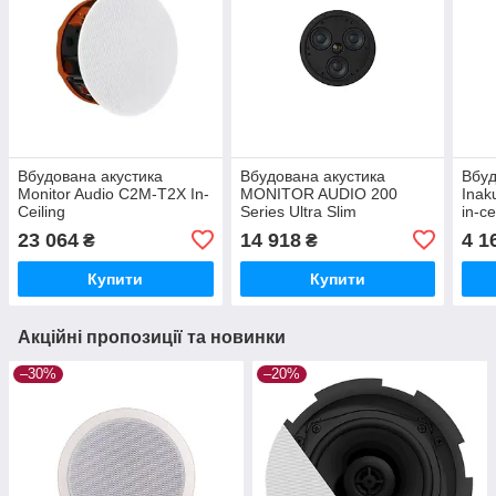
Вбудована акустика
Вбудована акустика
Вбуд
Monitor Audio C2M-T2X In-
MONITOR AUDIO 200
Inak
Ceiling
Series Ultra Slim
in-ce
CSS230US Incelling
loud
23 064
14 918
4 1
₴
₴
Купити
Купити
Акційні пропозиції та новинки
–30%
–20%