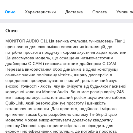
Опис
Характеристики
Доставка
Оплата
Умови п
Опис
MONITOR AUDIO C1L Ця велика стельова гучномовець Tier 1
призначена для економічно ефективних інсталяцій, де
потрібна простота продукту і хороші акустичні характеристики.
Це двосмугова модель, що оснащена низькочастотним
драйвером C-CAM і високочастотним драйвером C-CAM.
Перевага використання обох динаміків в одній конструкції
означає значно поліпшену чіткість, ширшу дисперсію в
середовищі прослуховування і чистий, реалістичний звук
високої точності - якість, яку ви очікуєте від будь-якої пасивної
корпусної колонки Monitor Audio. Вона має розмір вирізу 248
мм і використовує запатентований роз'єм акустичного кабелю
Quik-Link, який революціонізує простоту і швидкість
встановлення колонки. Для простого, надійного і міцного
кріплення також було розроблено систему Tri-Grip.З цією
моделлю можна використовувати додаткову квадратну
решітку.Основні характеристикиІдеально підходить для
економічно ефективних інсталяцій, де потрібна простота