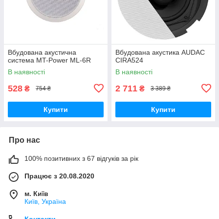
Вбудована акустична
Вбудована акустика AUDAC
система MT-Power ML-6R
CIRA524
В наявності
В наявності
528
2 711
₴
₴
754 ₴
3 389 ₴
Купити
Купити
Про нас
100% позитивних з 67 відгуків за рік
Працює з 20.08.2020
м. Київ
Київ, Україна
Контакти