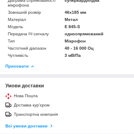
Діаграма спрямованості
суперкардіоїдна
мікрофона
Зовнішній розмір
46x185 мм
Матеріал
Метал
Мoдель
E 845-S
Передача ІЧ сигналу
односпрямований
Тип
Мікрофон
Частотний діапазон
40 - 16 000 Оц
Чутливість
3 мВ/Па
Приховати
Умови доставки
Нова Пошта
Доставка кур'єром
Транспортна компанія
Всі умови доставки