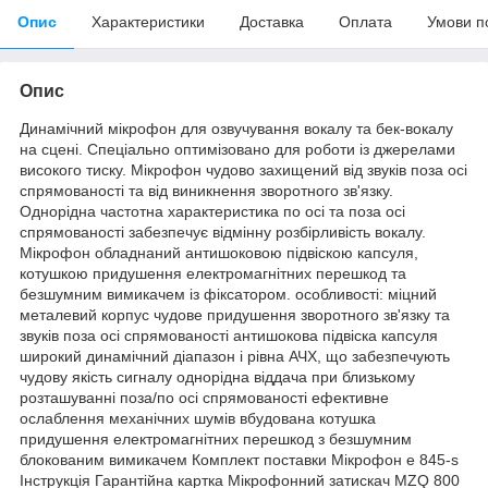
Опис
Характеристики
Доставка
Оплата
Умови п
Опис
Динамічний мікрофон для озвучування вокалу та бек-вокалу
на сцені. Спеціально оптимізовано для роботи із джерелами
високого тиску. Мікрофон чудово захищений від звуків поза осі
спрямованості та від виникнення зворотного зв'язку.
Однорідна частотна характеристика по осі та поза осі
спрямованості забезпечує відмінну розбірливість вокалу.
Мікрофон обладнаний антишоковою підвіскою капсуля,
котушкою придушення електромагнітних перешкод та
безшумним вимикачем із фіксатором. особливості: міцний
металевий корпус чудове придушення зворотного зв'язку та
звуків поза осі спрямованості антишокова підвіска капсуля
широкий динамічний діапазон і рівна АЧХ, що забезпечують
чудову якість сигналу однорідна віддача при близькому
розташуванні поза/по осі спрямованості ефективне
ослаблення механічних шумів вбудована котушка
придушення електромагнітних перешкод з безшумним
блокованим вимикачем Комплект поставки Мікрофон e 845-s
Інструкція Гарантійна картка Мікрофонний затискач MZQ 800