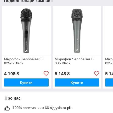
Подібні товари компанії
Мікрофон Sennheiser E
Мікрофон Sennheiser E
Мікр
825-S Black
835 Black
835-
4 108
5 148
5 1
₴
₴
Купити
Купити
Про нас
100% позитивних з 66 відгуків за рік