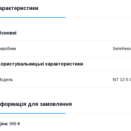
арактеристики
Основні
иробник
Sennheis
Користувальницькі характеристики
Мoдель
NT 12-5
нформація для замовлення
іна:
988 ₴