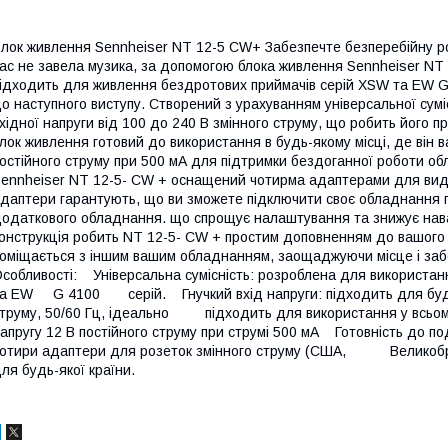
лок живлення Sennheiser NT 12-5 CW+ Забезпечте безперебійну ро
ас не завела музика, за допомогою блока живлення Sennheiser NT
ідходить для живлення бездротових приймачів серій XSW та EW G 
о наступного виступу. Створений з урахуванням універсальної сумі
хідної напруги від 100 до 240 В змінного струму, що робить його п
лок живлення готовий до використання в будь-якому місці, де він в
остійного струму при 500 мА для підтримки бездоганної роботи о
ennheiser NT 12-5- CW + оснащений чотирма адаптерами для видело
даптери гарантують, що ви зможете підключити своє обладнання пр
одаткового обладнання. що спрощує налаштування та знижує нава
онструкція робить NT 12-5- CW + простим доповненням до вашого к
оміщається з іншим вашим обладнанням, заощаджуючи місце і за
собливості: Універсальна сумісність: розроблена для використа
а EW G 4100 серій. Гнучкий вхід напруги: підходить для будь-я
труму, 50/60 Гц, ідеально підходить для використання у всьому 
апругу 12 В постійного струму при струмі 500 мА Готовність до по
отири адаптери для розеток змінного струму (США, Великобрит
ля будь-якої країни.