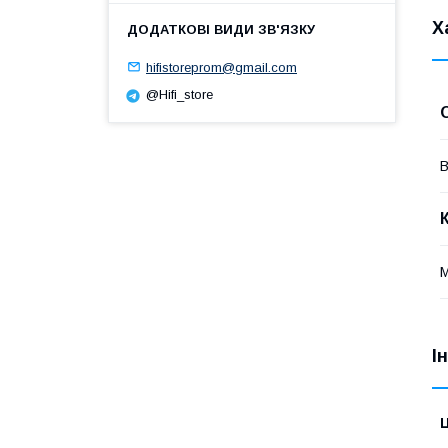
Х
hifistoreprom@gmail.com
@Hifi_store
В
І
Ц