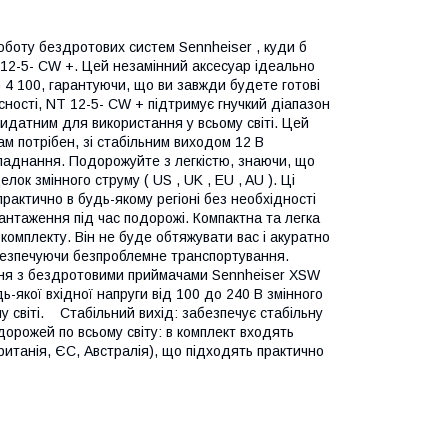
боту бездротових систем Sennheiser , куди б
 12-5- CW +. Цей незамінний аксесуар ідеально
4 100, гарантуючи, що ви завжди будете готові
сності, NT 12-5- CW + підтримує гнучкий діапазон
ридатним для використання у всьому світі. Цей
ам потрібен, зі стабільним виходом 12 В
бладнання. Подорожуйте з легкістю, знаючи, що
к змінного струму ( US , UK , EU , AU ). Ці
актично в будь-якому регіоні без необхідності
нтаження під час подорожі. Компактна та легка
омплекту. Він не буде обтяжувати вас і акуратно
безпечуючи безпроблемне транспортування.
ння з бездротовими приймачами Sennheiser XSW
кої вхідної напруги від 100 до 240 В змінного
світі. Стабільний вихід: забезпечує стабільну
дорожей по всьому світу: в комплект входять
анія, ЄС, Австралія), що підходять практично