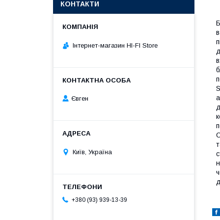
КОНТАКТИ
Б
в
п
Інтернет-магазин HI-FI Store
д
в
б
п
S
а
Євген
д
к
п
О
т
Київ, Україна
с
н
ч
д
+380 (93) 939-13-39