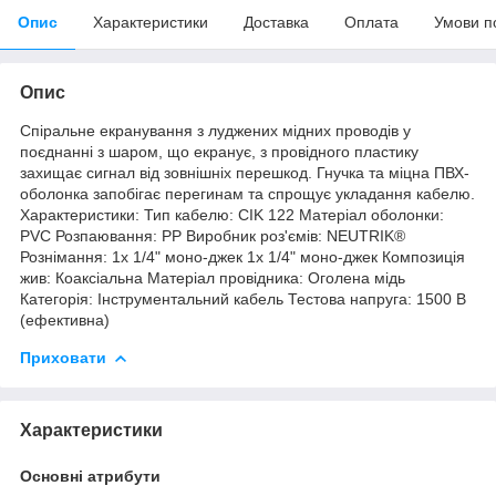
Опис
Характеристики
Доставка
Оплата
Умови п
Опис
Спіральне екранування з луджених мідних проводів у
поєднанні з шаром, що екранує, з провідного пластику
захищає сигнал від зовнішніх перешкод. Гнучка та міцна ПВХ-
оболонка запобігає перегинам та спрощує укладання кабелю.
Характеристики: Тип кабелю: CIK 122 Матеріал оболонки:
PVC Розпаювання: PP Виробник роз'ємів: NEUTRIK®
Рознімання: 1x 1/4" моно-джек 1x 1/4" моно-джек Композиція
жив: Коаксіальна Матеріал провідника: Оголена мідь
Категорія: Інструментальний кабель Тестова напруга: 1500 В
(ефективна)
Приховати
Характеристики
Основні атрибути