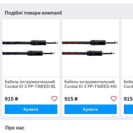
Подібні товари компанії
Кабель інструментальний
Кабель інструментальний
Кабе
Cordial EI 3 PP-TWEED-BL
Cordial EI 3 PP-TWEED-RD
Cord
915
915
915
₴
₴
Купити
Купити
Про нас