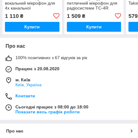
вокальний мікрофон для
петличний мікрофон для
Taks
4х канальної
радіосистеми TC-4R
радіосистеми Takstar
Takstar TC-TL
1 110
1 509
579
₴
₴
TC4R (опція, що
вибирається до приймача
Купити
Купити
TC4R)
Про нас
100% позитивних з 67 відгуків за рік
Працює з 20.08.2020
м. Київ
Київ, Україна
Контакти
Сьогодні працює з 08:00 до 18:00
Показати весь графік роботи
Про нас