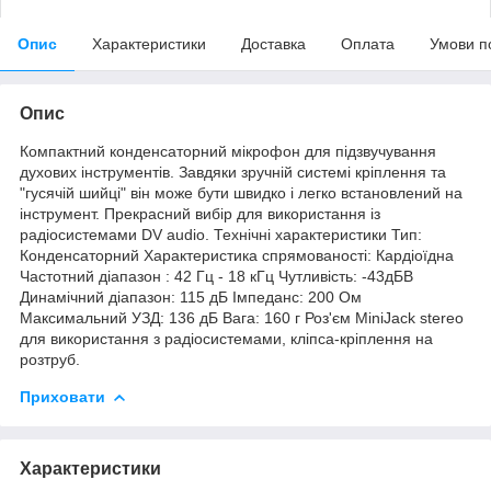
Опис
Характеристики
Доставка
Оплата
Умови п
Опис
Компактний конденсаторний мікрофон для підзвучування
духових інструментів. Завдяки зручній системі кріплення та
"гусячій шийці" він може бути швидко і легко встановлений на
інструмент. Прекрасний вибір для використання із
радіосистемами DV audio. Технічні характеристики Тип:
Конденсаторний Характеристика спрямованості: Кардіоїдна
Частотний діапазон : 42 Гц - 18 кГц Чутливість: -43дБВ
Динамічний діапазон: 115 дБ Імпеданс: 200 Ом
Максимальний УЗД: 136 дБ Вага: 160 г Роз'єм MiniJack stereo
для використання з радіосистемами, кліпса-кріплення на
розтруб.
Приховати
Характеристики