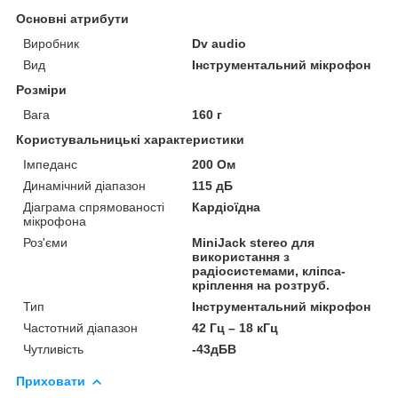
Основні атрибути
Виробник
Dv audio
Вид
Інструментальний мікрофон
Розміри
Вага
160 г
Користувальницькі характеристики
Імпеданс
200 Ом
Динамічний діапазон
115 дБ
Діаграма спрямованості
Кардіоїдна
мікрофона
Роз'єми
MiniJack stereo для
використання з
радіосистемами, кліпса-
кріплення на розтруб.
Тип
Інструментальний мікрофон
Частотний діапазон
42 Гц – 18 кГц
Чутливість
-43дБВ
Приховати