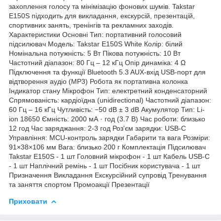
захоплення голосу та мінімізацію фонових шумів. Takstar
E150S підходить для викладання, екскурсій, презентацій,
спортивних занять, тренінгів та рекламних заходів.
Характеристики Основні Тип: портативний голосовий
підсилювач Модель: Takstar E150S White Колір: білий
Номінальна потужність: 5 Вт Пікова потужність: 10 Вт
Частотний діапазон: 80 Гц – 12 кГц Опір динаміка: 4 Ω
Підключення та функції Bluetooth 5.3 AUX-вхід USB-порт для
відтворення аудіо (MP3) Робота як портативна колонка
Індикатор стану Мікрофон Тип: електретний конденсаторний
Спрямованість: кардіоїдна (unidirectional) Частотний діапазон:
60 Гц – 16 кГц Чутливість: −50 dB ± 3 dB Акумулятор Тип: Li-
ion 18650 Ємність: 2000 мА · год (3.7 В) Час роботи: близько
12 год Час заряджання: 2-3 год Роз'єм зарядки: USB-C
Управління: MCU-контроль зарядки Габарити та вага Розміри:
91×38×106 мм Вага: близько 200 г Комплектація Підсилювач
Takstar E150S - 1 шт Головний мікрофон - 1 шт Кабель USB-C
- 1 шт Наплічний ремінь - 1 шт Посібник користувача - 1 шт
Призначення Викладання Екскурсійний супровід Тренування
та заняття спортом Промоакції Презентації
Приховати