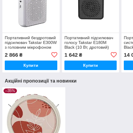
Портативний бездротовий
Портативний підсилювач
Порт
підсилювач Takstar E300W
голосу Takstar E180M
сист
з головним мікрофоном
Black (10 Вт, дротовий)
Blac
UHF 40 м
(New Edition)
акум
2 866
1 642
14 
₴
₴
Купити
Купити
Акційні пропозиції та новинки
–35%