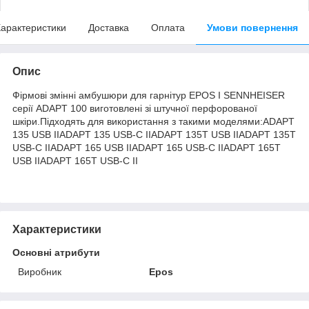
арактеристики
Доставка
Оплата
Умови повернення
Опис
Фірмові змінні амбушюри для гарнітур EPOS I SENNHEISER
серії ADAPT 100 виготовлені зі штучної перфорованої
шкіри.Підходять для використання з такими моделями:ADAPT
135 USB IIADAPT 135 USB-С IIADAPT 135T USB IIADAPT 135T
USB-C IIADAPT 165 USB IIADAPT 165 USB-С IIADAPT 165T
USB IIADAPT 165T USB-C II
Характеристики
Основні атрибути
Виробник
Epos