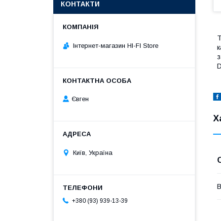
КОНТАКТИ
Т
Інтернет-магазин HI-FI Store
к
з
D
Євген
Х
Київ, Україна
В
+380 (93) 939-13-39